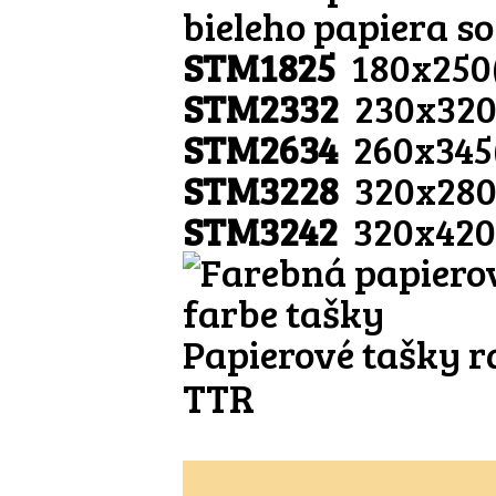
bieleho papiera s
STM1825
180x250
STM2332
230x320
STM2634
260x345
STM3228
320x280
STM3242
320x420
Papierové tašky r
TTR