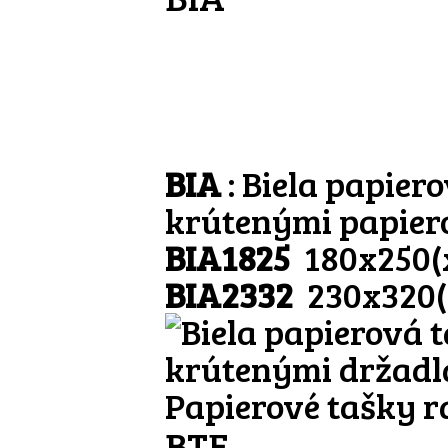
BIA
: Biela papier
krútenými papier
BIA1825
180x250
BIA2332
230x320
Papierové tašky r
BTE