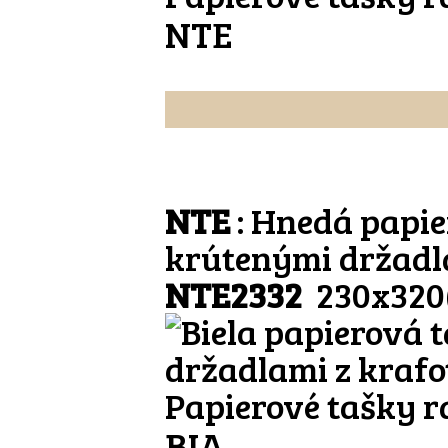
NTE
NTE
: Hnedá papie
krútenými držad
NTE2332
230x320
Papierové tašky r
BIA