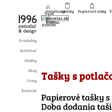
Igelitky
Papierové tašky
T
Úvod
Kontakt
Produkty
Sieťotlač
Služby
Blog
Tašky s potlač
Ceny
Kontakt
Papierové tašky s 
Doba dodania taši