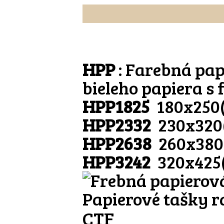
HPP
: Farebná pap
bieleho papiera s
HPP1825
180x250
HPP2332
230x320
HPP2638
260x380
HPP3242
320x425
Papierové tašky r
CTF