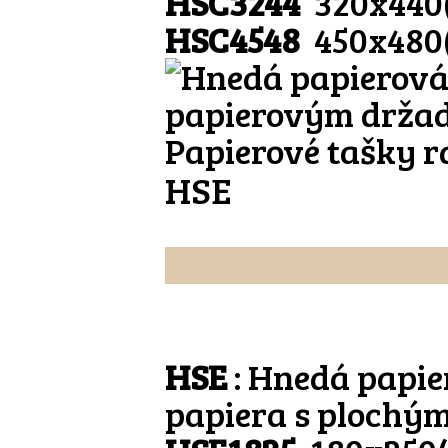
HSC3244
320x440
HSC4548
450x480
Papierové tašky r
HSE
HSE
: Hnedá papie
papiera s plochý