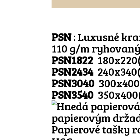
PSN
: Luxusné kraf
110 g/m ryhovan
PSN1822
180x220
PSN2434
240x340
PSN3040
300x400
PSN3540
350x400
Papierové tašky r