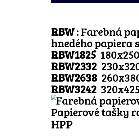
RBW
: Farebná pa
hnedého papiera 
RBW1825
180x25
RBW2332
230x32
RBW2638
260x38
RBW3242
320x42
Papierové tašky r
HPP