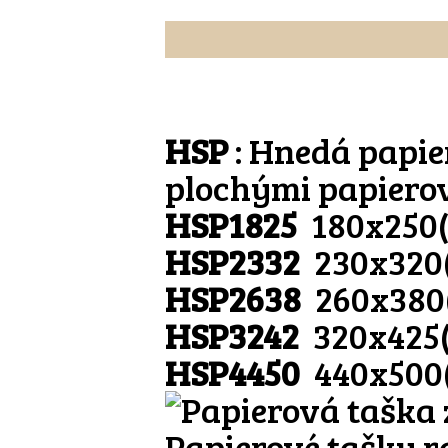
HSP
: Hnedá papie
plochými papiero
HSP1825
180x250
HSP2332
230x320
HSP2638
260x380
HSP3242
320x425
HSP4450
440x500
Papierové tašky r