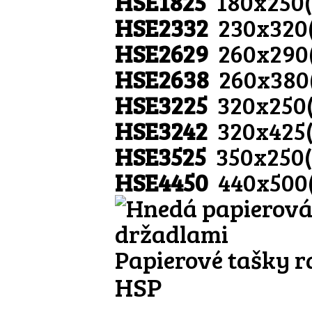
HSE1825
180x250
HSE2332
230x320
HSE2629
260x290
HSE2638
260x380
HSE3225
320x250
HSE3242
320x425
HSE3525
350x250
HSE4450
440x500
Papierové tašky r
HSP