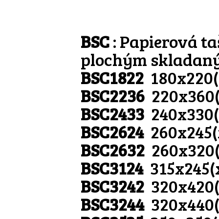
BSC
: Papierová ta
plochým skladan
BSC1822
180x220
BSC2236
220x360
BSC2433
240x330
BSC2624
260x245
BSC2632
260x320
BSC3124
315x245(
BSC3242
320x420
BSC3244
320x440