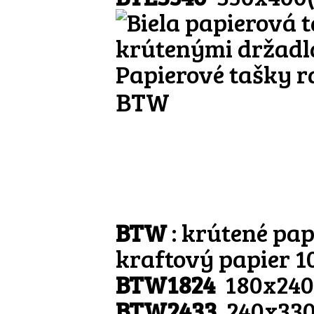
Papierové tašky r
BTW
BTW
: krútené pap
kraftový papier 1
BTW1824
180x240
BTW2433
240x330