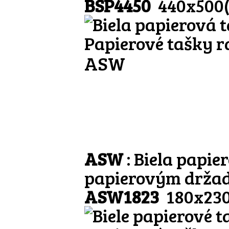
BSP4450
440x500
Papierové tašky r
ASW
ASW
: Biela papi
papierovým drža
ASW1823
180x23