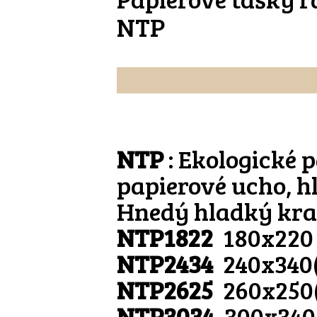
NTP
NTP
: Ekologické 
papierové ucho, h
Hnedý hladký kra
NTP1822
180x220
NTP2434
240x340
NTP2625
260x250
NTP3034
300x340