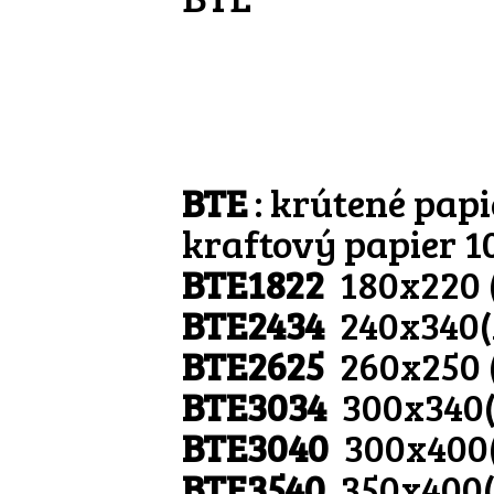
BTE
: krútené papi
kraftový papier 1
BTE1822
180x220
BTE2434
240x340
BTE2625
260x250 
BTE3034
300x340
BTE3040
300x400
BTE3540
350x400