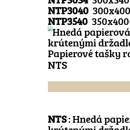
NTP3040
300x400
NTP3540
350x400
Papierové tašky r
NTS
NTS
: Hnedá papie
krútenými držad