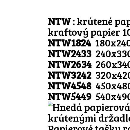
NTW
: krútené pa
kraftový papier 1
NTW1824
180x24
NTW2433
240x33
NTW2634
260x34
NTW3242
320x42
NTW4548
450x48
NTW5449
540x49
Papierové tašky r