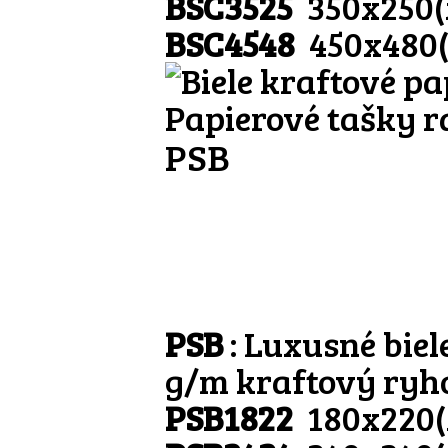
BSC3525
350x250
BSC4548
450x480
Papierové tašky r
PSB
PSB
: Luxusné biel
g/m kraftový ry
PSB1822
180x220