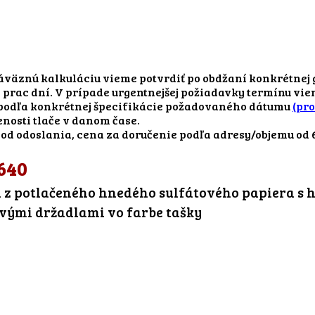
záväznú kalkuláciu vieme potvrdiť po obdžaní konkrétnej 
 prac dní. V prípade urgentnejšej požiadavky termínu vie
 podľa konkrétnej špecifikácie požadovaného dátumu
(pr
enosti tlače v danom čase.
 od odoslania, cena za doručenie podľa adresy/objemu od
640
z potlačeného hnedého sulfátového papiera s
vými držadlami vo farbe tašky