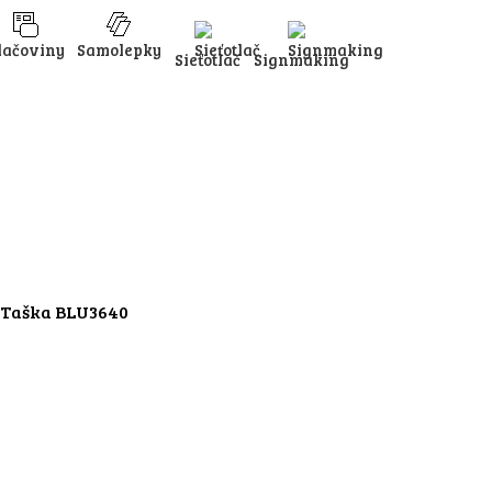
lačoviny
Samolepky
Sieťotlač
Signmaking
 Taška BLU3640