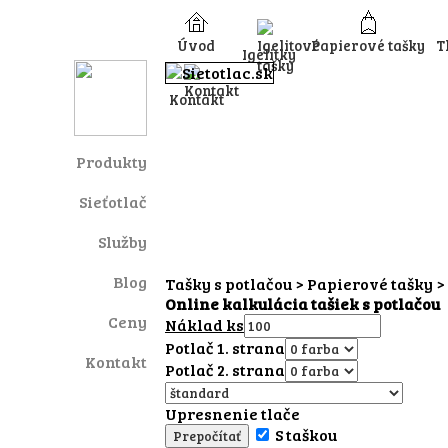
Úvod
Papierové tašky
T
Igelitky
Kontakt
Produkty
Sieťotlač
Služby
Blog
Tašky s potlačou
>
Papierové tašky
>
Online kalkulácia tašiek s potlačou
Ceny
Náklad ks
Potlač 1. strana
Kontakt
Potlač 2. strana
Upresnenie tlače
S taškou