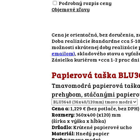
Podrobný rozpis ceny
Objemové zľavy
Cena je orientačná, bez doručenia, 
Doba realizácie štandardne cca 5-10
možnosti skrátenej doby realizácie
emailom)
, skladového stavu a vyťaž
Zásielka kuriérom +cca 1-2 prac dni
Papierová taška BLU3
Tmavomodrá papierová taška 
prehybom, stáčanými papiero
Cena a:
1,229 € (bez potlače, bez DPH)
Rozmery:
360x400 (x120) mm
(šírka x výška x hĺbka)
Držadlo:
Krútené papierové ucho
Materiál:
Hnedý papier
Farba:
tmavo modrá