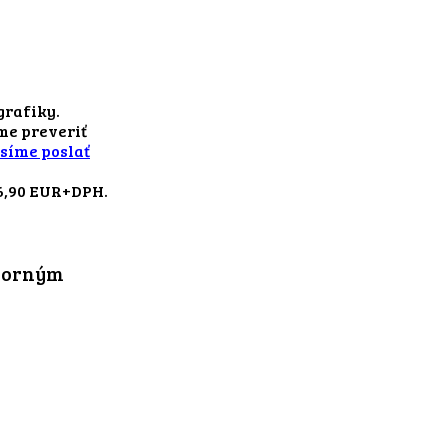
grafiky.
me preveriť
osíme poslať
 6,90 EUR+DPH.
 horným