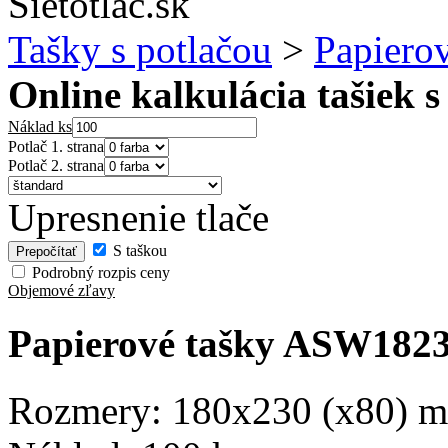
Tašky s potlačou
>
Papierov
Online kalkulácia tašiek s
Náklad ks
Potlač 1. strana
Potlač 2. strana
Upresnenie tlače
S taškou
Podrobný rozpis ceny
Objemové zľavy
Papierové tašky ASW1823 
Rozmery: 180x230 (x80) mm