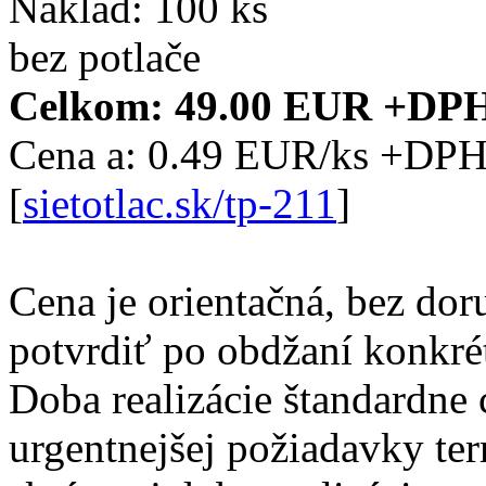
Náklad: 100 ks
bez potlače
Celkom: 49.00 EUR +DP
Cena a: 0.49 EUR/ks +DP
[
sietotlac.sk/tp-211
]
Cena je orientačná, bez dor
potvrdiť po obdžaní konkrét
Doba realizácie štandardne 
urgentnejšej požiadavky te