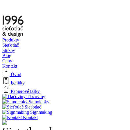
Produkty
Sieťotlač
Služby
Blog
Ceny
Kontakt
Úvod
Igelitky
Papierové tašky
Tlačoviny
Samolepky
Sieťotlač
Signmaking
Kontakt