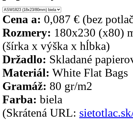
Cena a:
0,087 € (bez potla
Rozmery:
180x230 (x80)
(šírka x výška x hĺbka)
Držadlo:
Skladané papiero
Materiál:
White Flat Bags
Gramáž:
80 gr/m2
Farba:
biela
(Skrátená URL:
sietotlac.s