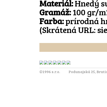
Materiál:
Hnedý su
Gramáž:
100 gr/m
Farba:
prírodná h
(Skrátená URL:
si
©1996 s.r.o.
Podunajská 25, Brati