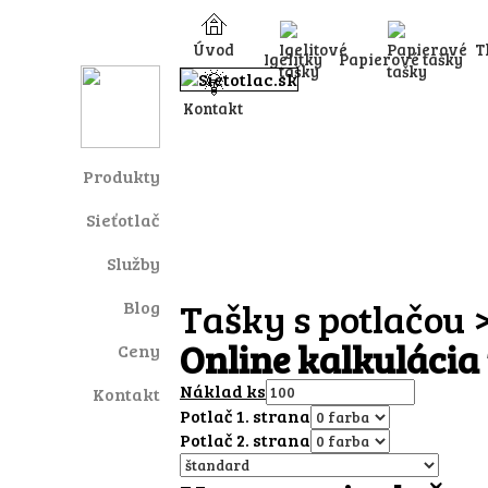
Úvod
T
Igelitky
Papierové tašky
Kontakt
Produkty
Sieťotlač
Služby
Tašky s potlačou
Blog
Online kalkulácia 
Ceny
Náklad ks
Kontakt
Potlač 1. strana
Potlač 2. strana