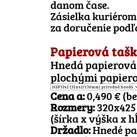
danom čase.
Zásielka kuriérom 
za doručenie pod
Papierová taš
Hnedá papierová 
plochými papier
Cena a:
0,490 € (b
Rozmery:
320x425
(šírka x výška x h
Držadlo:
Hnedé pap