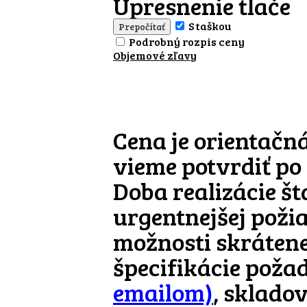
Upresnenie tlače
S taškou
Podrobný rozpis ceny
Objemové zľavy
Cena je orientačn
vieme potvrdiť po
Doba realizácie š
urgentnejšej poži
možnosti skrátene
špecifikácie pož
emailom)
, sklado