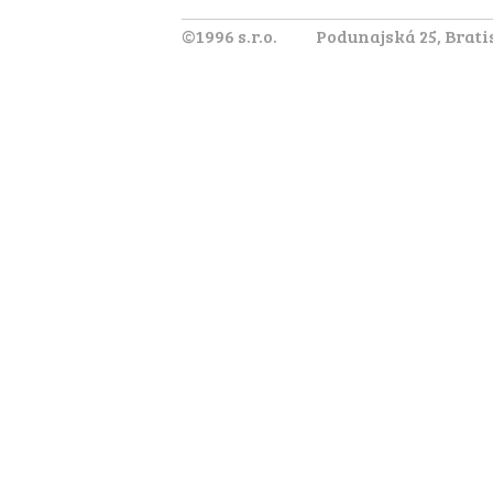
©1996 s.r.o.
Podunajská 25, Brati