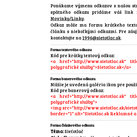
Ponúkame výmenu odkazov s našou str
spätného odkazu pridáme váš link 
Novinky/Linky
.
Odkaz môže ma formu krátkeho texto
článku s niekoľkými odkazmi. Pre záu
kontaktujte na
1996@sietotlac.sk
.
Forma textového odkazu
Kód pre krátky textový odkaz:
<a href="http://www.sietotlac.sk" ti
polygrafické služby">Sietotlac.sk</a>
Forma banerového odkazu
Nižšie je uvedená galéria ikon pre použ
Kód pre banerový odkaz:
<a href="http://www.sietotlac.sk" ti
polygrafické služby">
<img src="http://www.sietotlac.sk/siet
border="1" alt="Sietotlac.sk Reklamné a
Forma článkového odkazu
Téma:
Sieťotlač