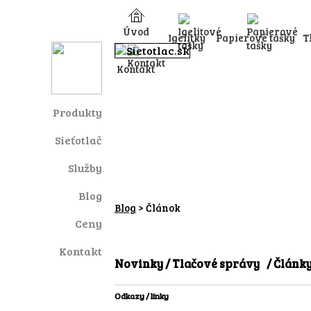
Úvod
Igelitky
Papierové tašky
T
Kontakt
Produkty
Sieťotlač
Služby
Blog
Blog
>
Článok
Ceny
Kontakt
Novinky / Tlačové správy
/ Článk
Odkazy / linky