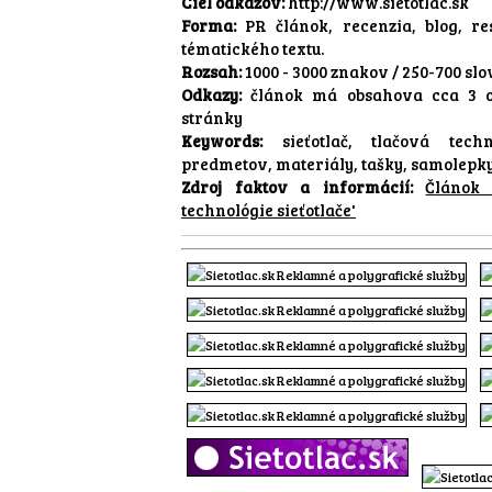
Ciel odkazov:
http://www.sietotlac.sk
Forma:
PR článok, recenzia, blog, re
tématického textu.
Rozsah:
1000 - 3000 znakov / 250-700 slo
Odkazy:
článok má obsahova cca 3 
stránky
Keywords:
sieťotlač, tlačová tech
predmetov, materiály, tašky, samolepk
Zdroj faktov a informácií:
Článok 
technológie sieťotlače'